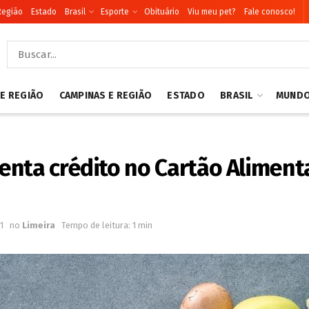
Região
Estado
Brasil
Esporte
Obituário
Viu meu pet?
Fale conosco!
 E REGIÃO
CAMPINAS E REGIÃO
ESTADO
BRASIL
MUND
enta crédito no Cartão Aliment
1
no
Limeira
Tempo de leitura: 1 min