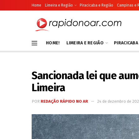
Home
Limeira e Região
Piracicaba e Região
Campinas e 
HOME!
LIMEIRA E REGIÃO
PIRACICABA
Sancionada lei que aum
Limeira
POR
REDAÇÃO RÁPIDO NO AR
24 de dezembro de 202