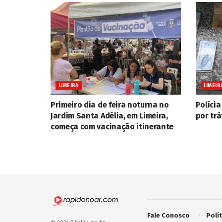
LIMEIRA
LIMEIR
Primeiro dia de feira noturna no
Polícia
Jardim Santa Adélia, em Limeira,
por trá
começa com vacinação itinerante
Fale Conosco
Polí