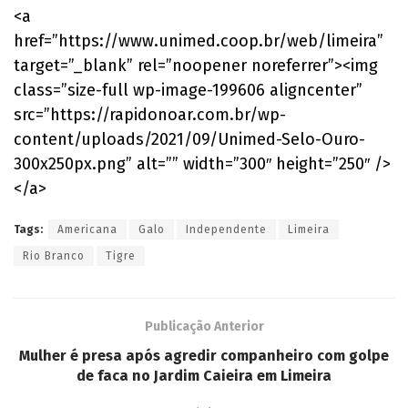
<a
href=”https://www.unimed.coop.br/web/limeira”
target=”_blank” rel=”noopener noreferrer”><img
class=”size-full wp-image-199606 aligncenter”
src=”https://rapidonoar.com.br/wp-
content/uploads/2021/09/Unimed-Selo-Ouro-
300x250px.png” alt=”” width=”300″ height=”250″ />
</a>
Tags:
Americana
Galo
Independente
Limeira
Rio Branco
Tigre
Publicação Anterior
Mulher é presa após agredir companheiro com golpe
de faca no Jardim Caieira em Limeira