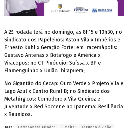
A 2ª rodada terá no domingo, às 8h15 e 10h30, no
Sindicato dos Papeleiros: Aston Vila x Impérios e
Ernesto Kuhl x Geração Forte; em Iracemápolis:
Gustavo Antenas x Botafogo e América x
Viracopos; no CT Pinóquio: Suíssa x BP e
Flamenguinho x União Ibirapuera;
No Gigantão do Cecap: Ouro Verde x Projeto Vila e
Lago Azul x Centro Rural B; no Sindicato dos
Metalúrgicos: Comodoro x Vila Queiroz e
Juventude x Red Soccer e no Ipanema: Resiliência
x Reunidos.
Tags:
Campeonato Amador
Limeira
segunda divisão