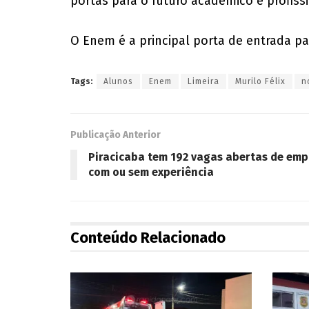
portas para o futuro acadêmico e profissi
O Enem é a principal porta de entrada pa
Tags:
Alunos
Enem
Limeira
Murilo Félix
n
Publicação Anterior
Piracicaba tem 192 vagas abertas de em
com ou sem experiência
Conteúdo Relacionado