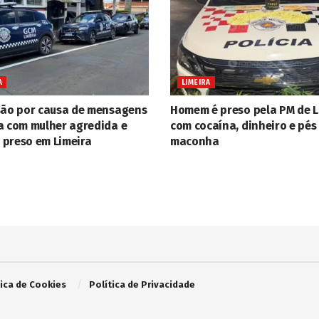
A
LIMEIRA
são por causa de mensagens
Homem é preso pela PM de L
a com mulher agredida e
com cocaína, dinheiro e pés
preso em Limeira
maconha
tica de Cookies
Política de Privacidade