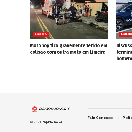
LIMEIRA
LIMEIR
Motoboy fica gravemente ferido em
Discus
colisão com outra moto em Limeira
termin
homem 
Fale Conosco
Polí
© 2021
Rápido no Ar
.