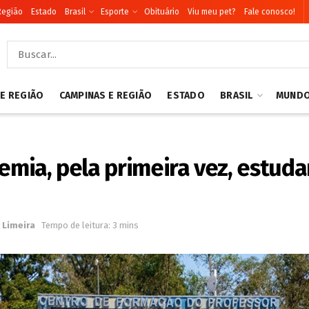
Região
Estado
Brasil
Esporte
Obituário
Viu meu pet?
Fale conosco!
 E REGIÃO
CAMPINAS E REGIÃO
ESTADO
BRASIL
MUND
remia, pela primeira vez, estu
Limeira
Tempo de leitura: 3 mins