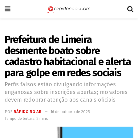
Prefeitura de Limeira
desmente boato sobre
cadastro habitacional e alerta
para golpe em redes sociais
Perfis falsos estão divulgando informações
enganosas sobre inscrições abertas; moradores
devem redobrar atenção aos canais oficiais
POR
RÁPIDO NO AR
16 de outubro de 2025
Tempo de leitura: 2 mins