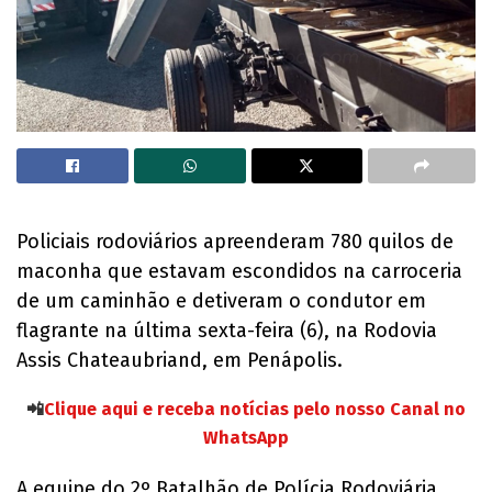
Policiais rodoviários apreenderam 780 quilos de
maconha que estavam escondidos na carroceria
de um caminhão e detiveram o condutor em
flagrante na última sexta-feira (6), na Rodovia
Assis Chateaubriand, em Penápolis.
📲
Clique aqui e receba notícias pelo nosso Canal no
WhatsApp
A equipe do 2º Batalhão de Polícia Rodoviária