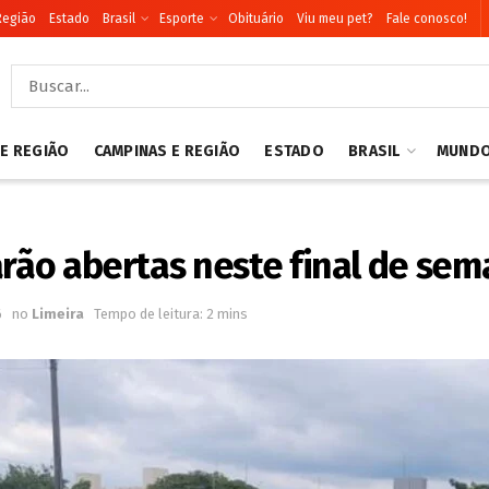
Região
Estado
Brasil
Esporte
Obituário
Viu meu pet?
Fale conosco!
 E REGIÃO
CAMPINAS E REGIÃO
ESTADO
BRASIL
MUND
arão abertas neste final de se
6
no
Limeira
Tempo de leitura: 2 mins