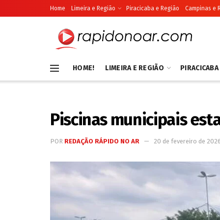
Home
Limeira e Região
Piracicaba e Região
Campinas e 
HOME!
LIMEIRA E REGIÃO
PIRACICABA
Piscinas municipais est
POR
REDAÇÃO RÁPIDO NO AR
20 de fevereiro de 202