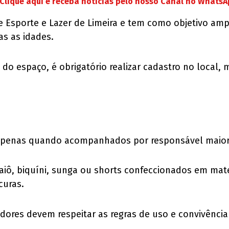
Clique aqui e receba notícias pelo nosso Canal no Whats
 de Esporte e Lazer de Limeira e tem como objetivo am
as as idades.
o do espaço, é obrigatório realizar cadastro no loca
apenas quando acompanhados por responsável maior
aiô, biquíni, sunga ou shorts confeccionados em mate
curas.
adores devem respeitar as regras de uso e convivênci