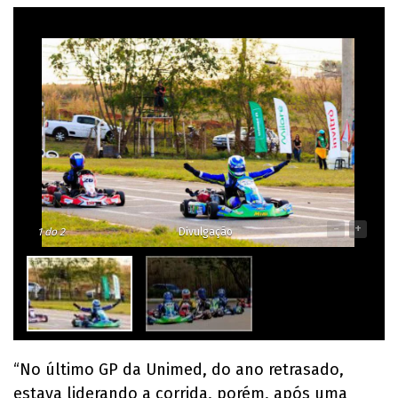
-
+
1
do 2
Divulgação
“No último GP da Unimed, do ano retrasado,
estava liderando a corrida, porém, após uma