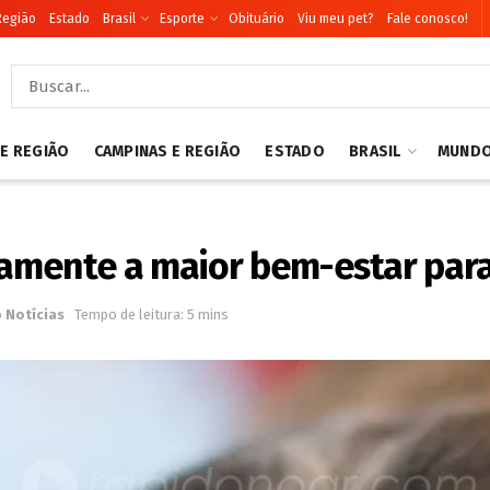
Região
Estado
Brasil
Esporte
Obituário
Viu meu pet?
Fale conosco!
 E REGIÃO
CAMPINAS E REGIÃO
ESTADO
BRASIL
MUND
tamente a maior bem-estar para
o
Notícias
Tempo de leitura: 5 mins