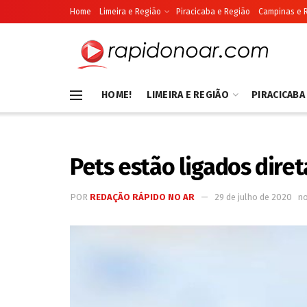
Home
Limeira e Região
Piracicaba e Região
Campinas e 
HOME!
LIMEIRA E REGIÃO
PIRACICABA
Pets estão ligados dire
POR
REDAÇÃO RÁPIDO NO AR
29 de julho de 2020
n