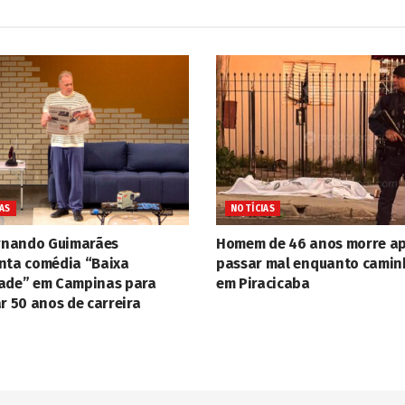
AS
NOTÍCIAS
ernando Guimarães
Homem de 46 anos morre a
nta comédia “Baixa
passar mal enquanto cami
ade” em Campinas para
em Piracicaba
r 50 anos de carreira