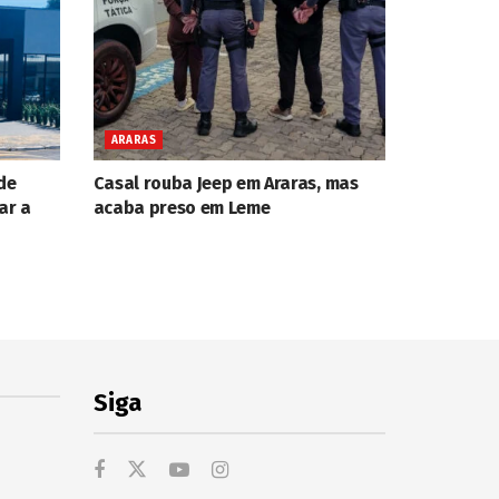
ARARAS
de
Casal rouba Jeep em Araras, mas
ar a
acaba preso em Leme
Siga