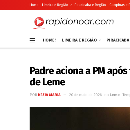
Home
Limeira e Região
Piracicaba e Região
Campinas e 
HOME!
LIMEIRA E REGIÃO
PIRACICABA
Padre aciona a PM após 
de Leme
POR
KEZIA MARIA
20 de maio de 2026
no
Leme
Temp