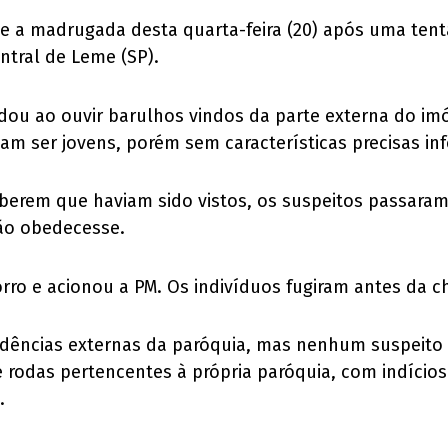
te a madrugada desta quarta-feira (20) após uma tent
entral de Leme (SP).
rdou ao ouvir barulhos vindos da parte externa do imóv
vam ser jovens, porém sem características precisas i
erem que haviam sido vistos, os suspeitos passaram 
ão obedecesse.
orro e acionou a PM. Os indivíduos fugiram antes da c
endências externas da paróquia, mas nenhum suspeito f
odas pertencentes à própria paróquia, com indícios d
.