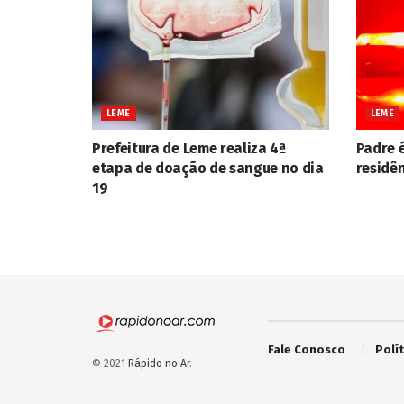
LEME
LEME
Prefeitura de Leme realiza 4ª
Padre 
etapa de doação de sangue no dia
residê
19
Fale Conosco
Polí
© 2021
Rápido no Ar
.