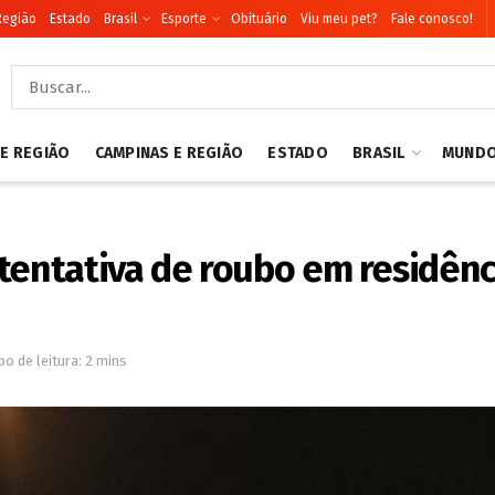
Região
Estado
Brasil
Esporte
Obituário
Viu meu pet?
Fale conosco!
 E REGIÃO
CAMPINAS E REGIÃO
ESTADO
BRASIL
MUND
tentativa de roubo em residênc
o de leitura: 2 mins