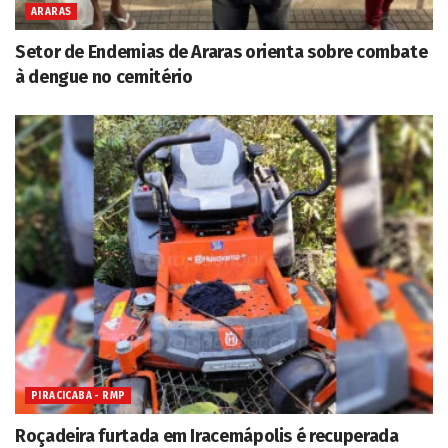
ARARAS
Setor de Endemias de Araras orienta sobre combate
à dengue no cemitério
PIRACICABA - RMP
Roçadeira furtada em Iracemápolis é recuperada