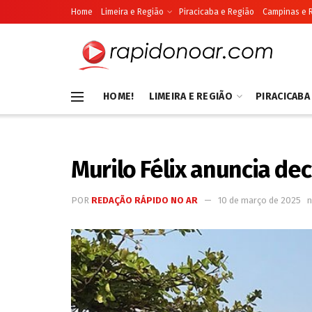
Home
Limeira e Região
Piracicaba e Região
Campinas e 
HOME!
LIMEIRA E REGIÃO
PIRACICABA
Murilo Félix anuncia dec
POR
REDAÇÃO RÁPIDO NO AR
10 de março de 2025