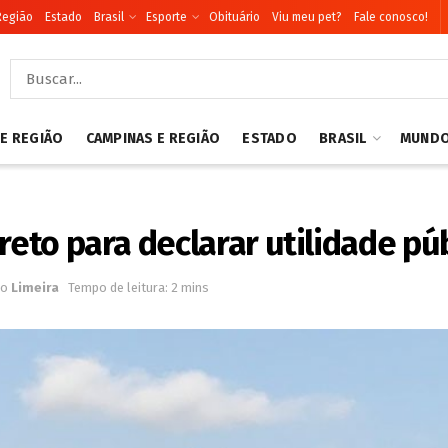
Região
Estado
Brasil
Esporte
Obituário
Viu meu pet?
Fale conosco!
 E REGIÃO
CAMPINAS E REGIÃO
ESTADO
BRASIL
MUND
reto para declarar utilidade pú
no
Limeira
Tempo de leitura: 2 mins