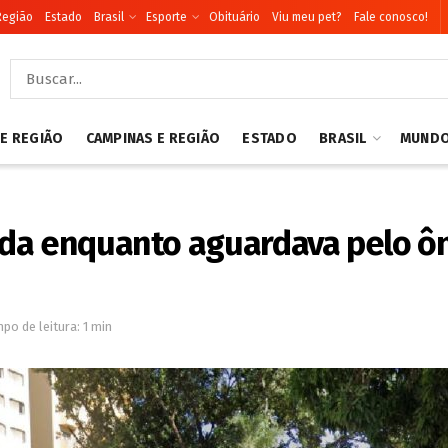
Região
Estado
Brasil
Esporte
Obituário
Viu meu pet?
Fale conosco!
 E REGIÃO
CAMPINAS E REGIÃO
ESTADO
BRASIL
MUND
da enquanto aguardava pelo ôn
po de leitura: 1 min