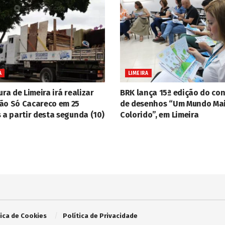
A
LIMEIRA
ura de Limeira irá realizar
BRK lança 15ª edição do co
ão Só Cacareco em 25
de desenhos “Um Mundo Ma
 a partir desta segunda (10)
Colorido”, em Limeira
tica de Cookies
Política de Privacidade