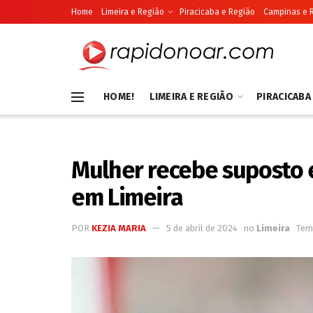
Home
Limeira e Região
Piracicaba e Região
Campinas e 
HOME!
LIMEIRA E REGIÃO
PIRACICABA
Mulher recebe suposto 
em Limeira
POR
KEZIA MARIA
5 de abril de 2024
no
Limeira
Temp