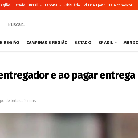
Região
Estado
Brasil
Esporte
Obituário
Viu meu pet?
Fale conosco!
 E REGIÃO
CAMPINAS E REGIÃO
ESTADO
BRASIL
MUND
entregador e ao pagar entrega 
o de leitura: 2 mins