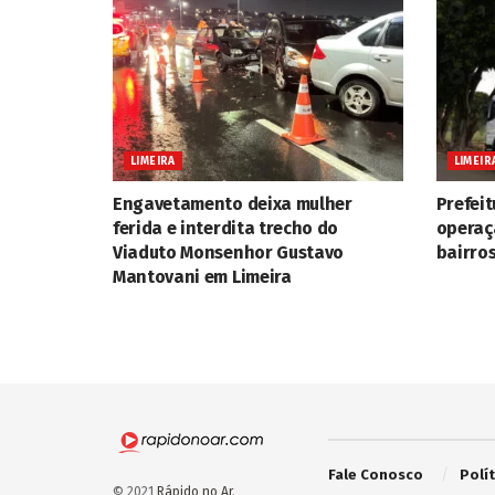
LIMEIRA
LIMEIR
Engavetamento deixa mulher
Prefeit
ferida e interdita trecho do
operaç
Viaduto Monsenhor Gustavo
bairros
Mantovani em Limeira
Fale Conosco
Polí
© 2021
Rápido no Ar
.