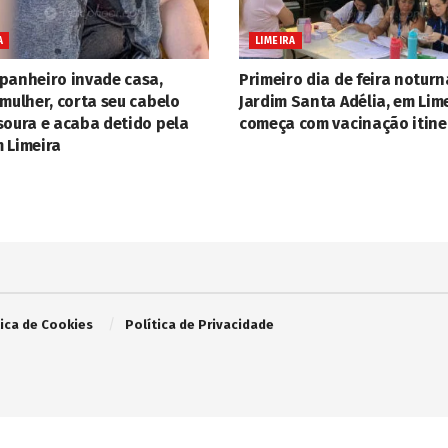
A
LIMEIRA
panheiro invade casa,
Primeiro dia de feira noturn
mulher, corta seu cabelo
Jardim Santa Adélia, em Lime
soura e acaba detido pela
começa com vacinação itine
 Limeira
tica de Cookies
Política de Privacidade