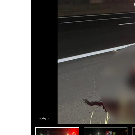
1
do 3