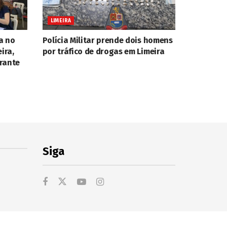
LIMEIRA
a no
Polícia Militar prende dois homens
ira,
por tráfico de drogas em Limeira
rante
Siga