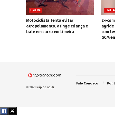
LIMEIRA
LIMEIR
Motociclista tenta evitar
Ex-com
atropelamento, atinge criança e
agride 
bate em carro em Limeira
com te
GCM em
Fale Conosco
Polí
© 2021
Rápido no Ar
.