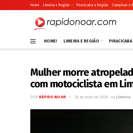
Home
Limeira e Região
Piracicaba e Região
Campinas e 
HOME!
LIMEIRA E REGIÃO
PIRACICABA
Mulher morre atropelad
com motociclista em Li
POR
RÁPIDO NO AR
20 de maio de 2026
no
Limeira