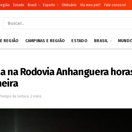
Região
Estado
Brasil
Esporte
Obituário
Viu meu pet?
Fale conosco!
 E REGIÃO
CAMPINAS E REGIÃO
ESTADO
BRASIL
MUND
a na Rodovia Anhanguera horas
meira
Tempo de leitura: 2 mins