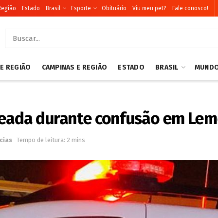
Região
Estado
Brasil
Esporte
Obituário
Viu meu pet?
Fale conosco!
 E REGIÃO
CAMPINAS E REGIÃO
ESTADO
BRASIL
MUND
leada durante confusão em Le
cias
Tempo de leitura: 2 mins