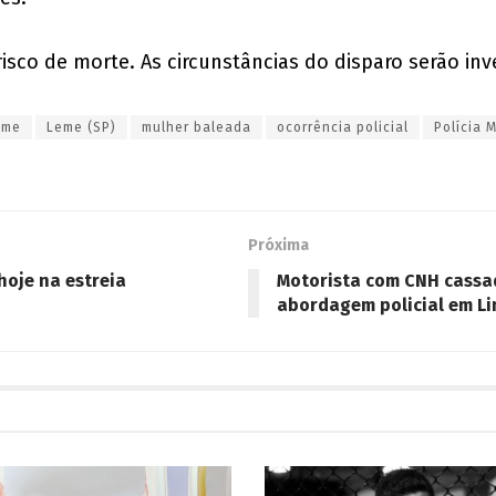
sco de morte. As circunstâncias do disparo serão inves
eme
Leme (SP)
mulher baleada
ocorrência policial
Polícia M
Próxima
hoje na estreia
Motorista com CNH cassad
abordagem policial em Li