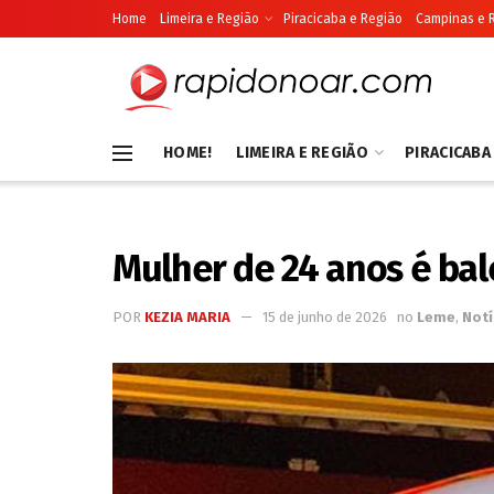
Home
Limeira e Região
Piracicaba e Região
Campinas e 
HOME!
LIMEIRA E REGIÃO
PIRACICABA
Mulher de 24 anos é ba
POR
KEZIA MARIA
15 de junho de 2026
no
Leme
,
Notí