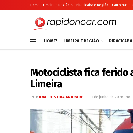
Home
Limeira e Região
Piracicaba e Região
Campinas e 
HOME!
LIMEIRA E REGIÃO
PIRACICABA
Motociclista fica ferido
Limeira
POR
ANA CRISTINA ANDRADE
1 de junho de 2026
no