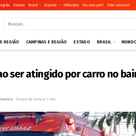
Região
Estado
Brasil
Esporte
Obituário
Viu meu pet?
Fale conosco!
 E REGIÃO
CAMPINAS E REGIÃO
ESTADO
BRASIL
MUND
 ao ser atingido por carro no ba
Limeira
Tempo de leitura: 1 min