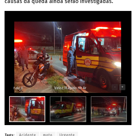
causas da queda ainda serão investigadas.
-
+
1
do 3
Veloz/Rápido no Ar
Tags:
Acidente
moto
Urgente