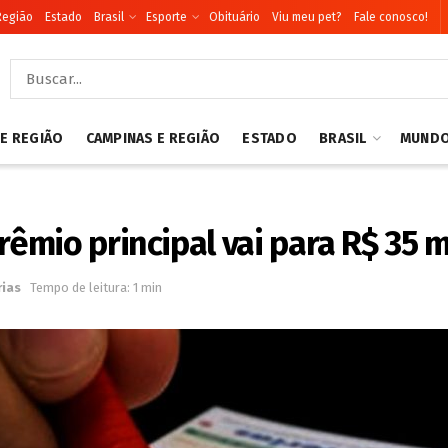
Região
Estado
Brasil
Esporte
Obituário
Viu meu pet?
Fale conosco!
 E REGIÃO
CAMPINAS E REGIÃO
ESTADO
BRASIL
MUND
mio principal vai para R$ 35 
rias
Tempo de leitura: 1 min