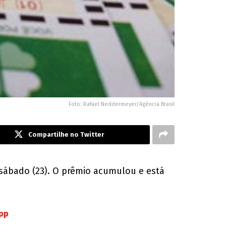
Foto: Rafael Neddermeyer/Agência Brasil
Compartilhe no Twitter
sábado (23). O prêmio acumulou e está
App