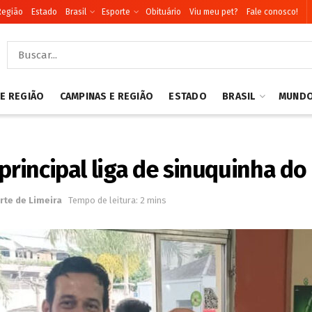
Região
Estado
Brasil
Esporte
Obituário
Viu meu pet?
Fale conosco!
 E REGIÃO
CAMPINAS E REGIÃO
ESTADO
BRASIL
MUND
principal liga de sinuquinha do 
rte de Limeira
Tempo de leitura: 2 mins