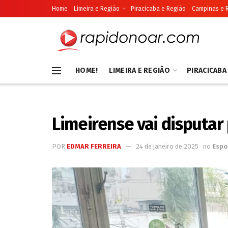
Home
Limeira e Região
Piracicaba e Região
Campinas e 
HOME!
LIMEIRA E REGIÃO
PIRACICABA
Limeirense vai disputar 
POR
EDMAR FERREIRA
24 de janeiro de 2025
no
Espo