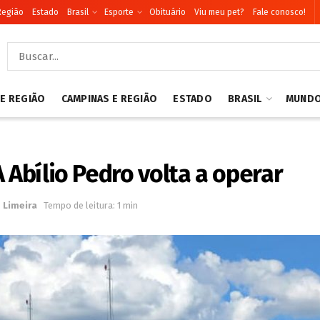
Região
Estado
Brasil
Esporte
Obituário
Viu meu pet?
Fale conosco!
 E REGIÃO
CAMPINAS E REGIÃO
ESTADO
BRASIL
MUND
 Abílio Pedro volta a operar
o
Limeira
Tempo de leitura: 1 min