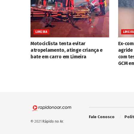
LIMEIRA
LIMEIR
Motociclista tenta evitar
Ex-com
atropelamento, atinge criança e
agride 
bate em carro em Limeira
com te
GCM em
Fale Conosco
Polí
© 2021
Rápido no Ar
.