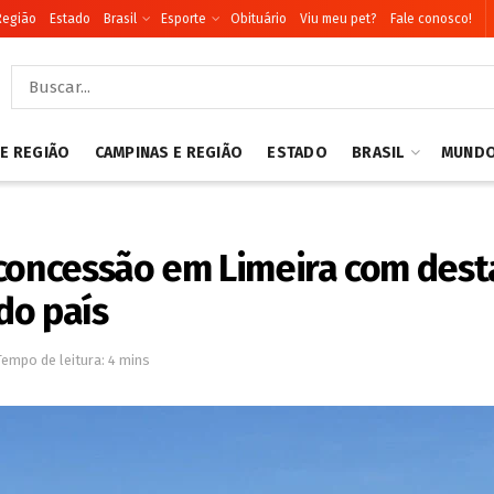
Região
Estado
Brasil
Esporte
Obituário
Viu meu pet?
Fale conosco!
 E REGIÃO
CAMPINAS E REGIÃO
ESTADO
BRASIL
MUND
 concessão em Limeira com des
do país
Tempo de leitura: 4 mins