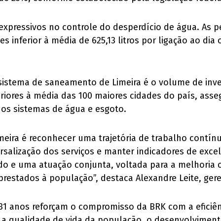
xpressivos no controle do desperdício de água. As pe
es inferior à média de 625,13 litros por ligação ao di
 sistema de saneamento de Limeira é o volume de inve
eriores à média das 100 maiores cidades do país, as
dos sistemas de água e esgoto.
meira é reconhecer uma trajetória de trabalho contí
rsalização dos serviços e manter indicadores de exce
 e uma atuação conjunta, voltada para a melhoria co
prestados à população”, destaca Alexandre Leite, ger
1 anos reforçam o compromisso da BRK com a eficiênc
a a qualidade de vida da população, o desenvolviment