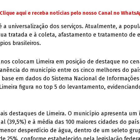
Clique aqui e receba notícias pelo nosso Canal no Whats
é a universalização dos serviços. Atualmente, a pop
ua tratada e à coleta, afastamento e tratamento de 
ios brasileiros.
anos colocam Limeira em posição de destaque no ce
anência do município entre os cinco melhores do pa
om base em dados do Sistema Nacional de Informaçõe
Limeira figura no top 5 do levantamento, evidenciando
ipais destaques de Limeira. O município apresenta um 
onal (39,5%) e à média das 100 maiores cidades do pa
e menor desperdício de água, dentro de um seleto gr
de 25%, conforme estabelecido pela legislação federa