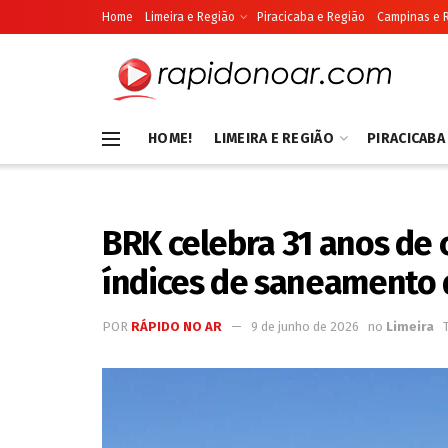
Home
Limeira e Região
Piracicaba e Região
Campinas e 
HOME!
LIMEIRA E REGIÃO
PIRACICABA
BRK celebra 31 anos de
índices de saneamento 
POR
RÁPIDO NO AR
9 de junho de 2026
no
Limeira