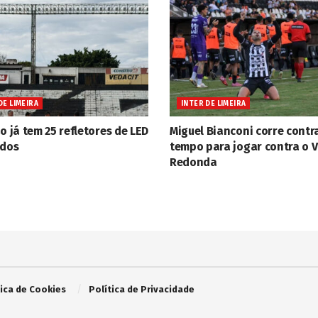
DE LIMEIRA
INTER DE LIMEIRA
o já tem 25 refletores de LED
Miguel Bianconi corre contr
ados
tempo para jogar contra o V
Redonda
tica de Cookies
Política de Privacidade