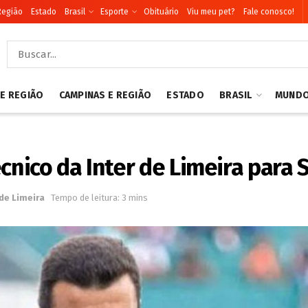
Região
Estado
Brasil
Esporte
Obituário
Viu meu pet?
Fale conosco!
 E REGIÃO
CAMPINAS E REGIÃO
ESTADO
BRASIL
MUND
cnico da Inter de Limeira para 
 de Limeira
Tempo de leitura: 3 mins