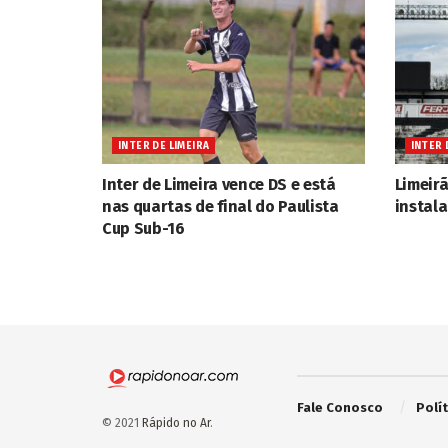
INTER DE LIMEIRA
INTER 
Inter de Limeira vence DS e está
Limeirã
nas quartas de final do Paulista
instal
Cup Sub-16
Fale Conosco
Polí
© 2021
Rápido no Ar
.