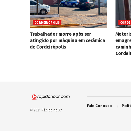
CORDEIRÓPOLIS
CORDE
Trabalhador morre após ser
Motori
atingido por máquina em cerâmica
emagre
de Cordeirópolis
caminh
Cordei
Fale Conosco
Polí
© 2021
Rápido no Ar
.