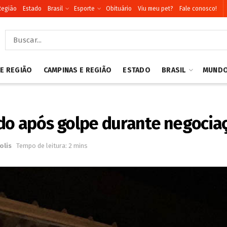
Região
Estado
Brasil
Esporte
Obituário
Viu meu pet?
Fale conosco!
 E REGIÃO
CAMPINAS E REGIÃO
ESTADO
BRASIL
MUND
ado após golpe durante negocia
olis
Tempo de leitura: 2 mins