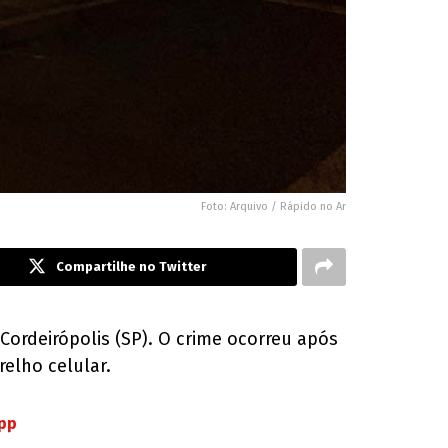
Foto: Arquivo / Rápido no Ar
Compartilhe no Twitter
 Cordeirópolis (SP). O crime ocorreu após
elho celular.
App