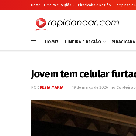
Home
Limeira e Região
Piracicaba e Região
Campinas e 
HOME!
LIMEIRA E REGIÃO
PIRACICABA
Jovem tem celular furt
POR
KEZIA MARIA
19 de março de 2026
no
Cordeiróp