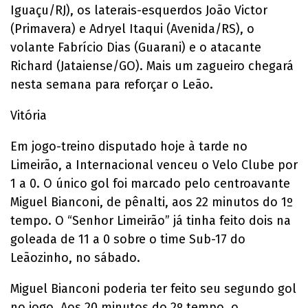
Iguaçu/RJ), os laterais-esquerdos João Victor
(Primavera) e Adryel Itaqui (Avenida/RS), o
volante Fabrício Dias (Guarani) e o atacante
Richard (Jataiense/GO). Mais um zagueiro chegará
nesta semana para reforçar o Leão.
Vitória
Em jogo-treino disputado hoje à tarde no
Limeirão, a Internacional venceu o Velo Clube por
1 a 0. O único gol foi marcado pelo centroavante
Miguel Bianconi, de pênalti, aos 22 minutos do 1º
tempo. O “Senhor Limeirão” já tinha feito dois na
goleada de 11 a 0 sobre o time Sub-17 do
Leãozinho, no sábado.
Miguel Bianconi poderia ter feito seu segundo gol
no jogo. Aos 20 minutos do 2º tempo, o