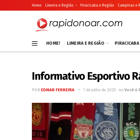
Home
Limeira e Região
Piracicaba e Região
Campinas e 
HOME!
LIMEIRA E REGIÃO
PIRACICABA
Informativo Esportivo R
POR
EDMAR FERREIRA
7 de julho de 2025
no
Você é