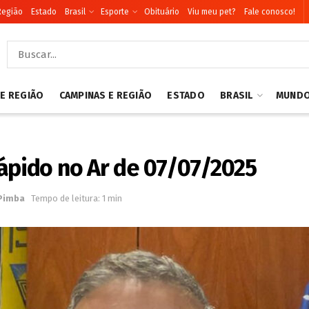
Região
Estado
Brasil
Esporte
Obituário
Viu meu pet?
Fale conosco!
 E REGIÃO
CAMPINAS E REGIÃO
ESTADO
BRASIL
MUND
ápido no Ar de 07/07/2025
 Pimba
Tempo de leitura: 1 min