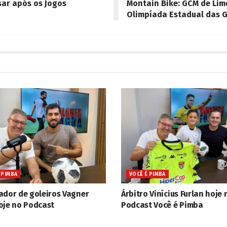
sar após os Jogos
Montain Bike: GCM de Lim
Olimpíada Estadual das 
 PIMBA
VOCÊ É PIMBA
ador de goleiros Vagner
Árbitro Vinícius Furlan hoje 
oje no Podcast
Podcast Você é Pimba