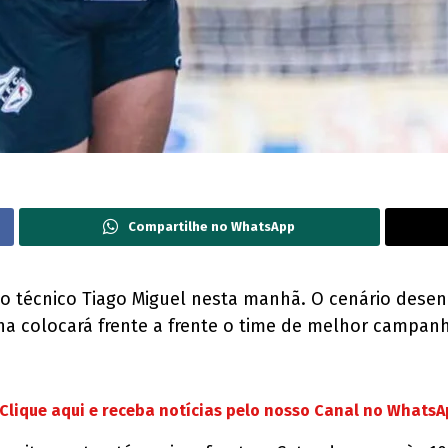
Compartilhe no WhatsApp
 do técnico Tiago Miguel nesta manhã. O cenário dese
ha colocará frente a frente o time de melhor campanh
Clique aqui e receba notícias pelo nosso Canal no Whats