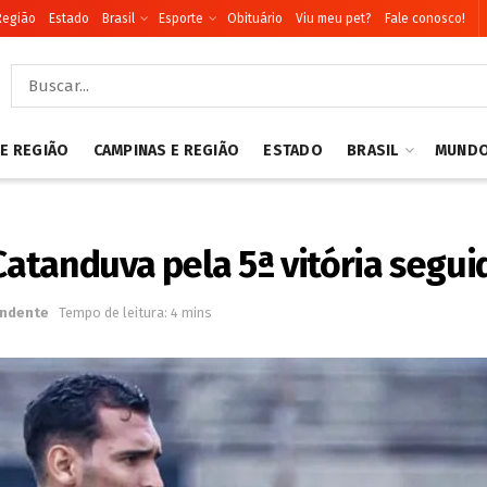
Região
Estado
Brasil
Esporte
Obituário
Viu meu pet?
Fale conosco!
 E REGIÃO
CAMPINAS E REGIÃO
ESTADO
BRASIL
MUND
atanduva pela 5ª vitória segui
ndente
Tempo de leitura: 4 mins