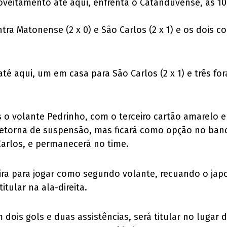
eitamento até aqui, enfrenta o Catanduvense, às 10h,
ra Matonense (2 x 0) e São Carlos (2 x 1) e os dois c
é aqui, um em casa para São Carlos (2 x 1) e três fora
 o volante Pedrinho, com o terceiro cartão amarelo e
retorna de suspensão, mas ficará como opção no banco
Carlos, e permanecerá no time.
erreira para jogar como segundo volante, recuando o j
itular na ala-direita.
 dois gols e duas assistências, será titular no lugar 