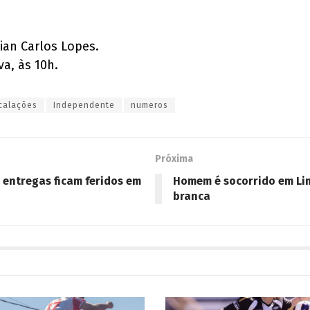
ian Carlos Lopes.
va, às 10h.
calações
Independente
numeros
Próxima
 entregas ficam feridos em
Homem é socorrido em Li
branca