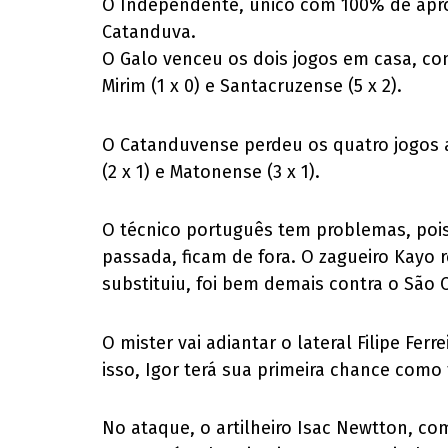
O Independente, único com 100% de aprov
Catanduva.
O Galo venceu os dois jogos em casa, cont
Mirim (1 x 0) e Santacruzense (5 x 2).
O Catanduvense perdeu os quatro jogos at
(2 x 1) e Matonense (3 x 1).
O técnico português tem problemas, pois
passada, ficam de fora. O zagueiro Kayo 
substituiu, foi bem demais contra o São 
O mister vai adiantar o lateral Filipe F
isso, Igor terá sua primeira chance como t
No ataque, o artilheiro Isac Newtton, com