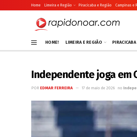
Home
Limeira e Região
Piracicaba e Região
Campinas e 
HOME!
LIMEIRA E REGIÃO
PIRACICABA
Independente joga em C
POR
EDMAR FERREIRA
17 de maio de 2026
no
Indepe