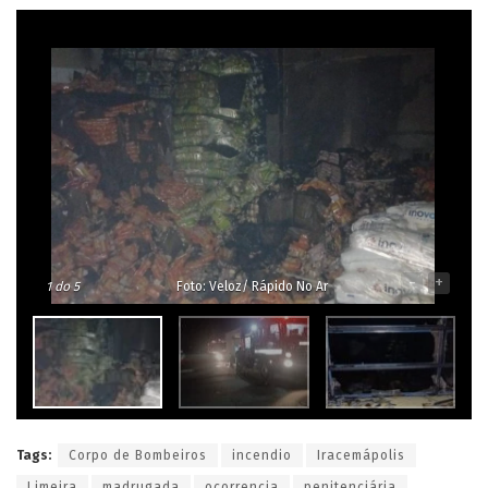
-
+
1
do 5
Foto: Veloz/ Rápido No Ar
Tags:
Corpo de Bombeiros
incendio
Iracemápolis
Limeira
madrugada
ocorrencia
penitenciária