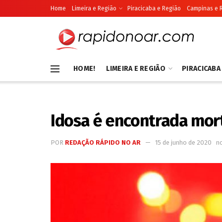
Home
Limeira e Região
Piracicaba e Região
Campinas e 
HOME!
LIMEIRA E REGIÃO
PIRACICABA
Idosa é encontrada mor
POR
REDAÇÃO RÁPIDO NO AR
15 de junho de 2020
n