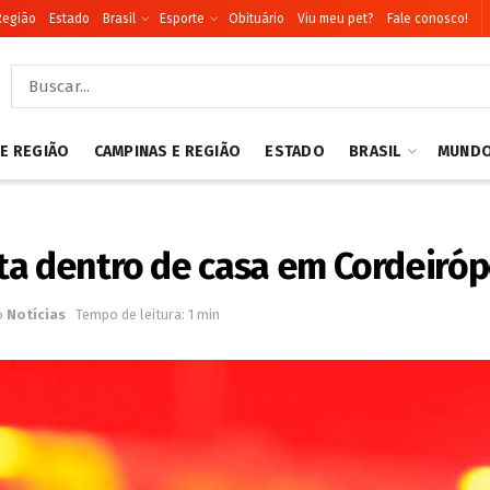
Região
Estado
Brasil
Esporte
Obituário
Viu meu pet?
Fale conosco!
 E REGIÃO
CAMPINAS E REGIÃO
ESTADO
BRASIL
MUND
ta dentro de casa em Cordeiróp
o
Notícias
Tempo de leitura: 1 min