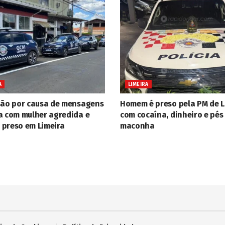
A
LIMEIRA
são por causa de mensagens
Homem é preso pela PM de L
a com mulher agredida e
com cocaína, dinheiro e pés
preso em Limeira
maconha