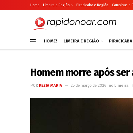
Home
Limeira e Região
Piracicaba e Região
Campinas e 
HOME!
LIMEIRA E REGIÃO
PIRACICABA
Homem morre após ser 
POR
KEZIA MARIA
25 de março de 2026
no
Limeira
T