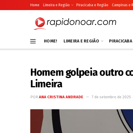
Home
Limeira e Região
Piracicaba e Região
Campinas e 
HOME!
LIMEIRA E REGIÃO
PIRACICABA
Homem golpeia outro com
Limeira
POR
ANA CRISTINA ANDRADE
7 de setembro de 2025