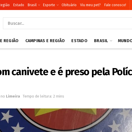
Região
Estado
Brasil
Esporte
Obituário
Viu meu pet?
Fale conosco!
 E REGIÃO
CAMPINAS E REGIÃO
ESTADO
BRASIL
MUND
 canivete e é preso pela Políci
no
Limeira
Tempo de leitura: 2 mins