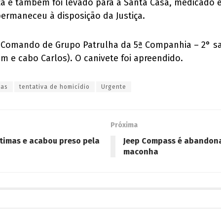
a e também foi levado para a Santa Casa, medicado e 
ermaneceu à disposição da Justiça.
o Comando de Grupo Patrulha da 5ª Companhia – 2° sar
m e cabo Carlos). O canivete foi apreendido.
nas
tentativa de homicídio
Urgente
Próxima
ítimas e acabou preso pela
Jeep Compass é abandonad
maconha