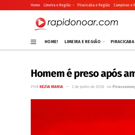
Home
Limeira e Região
Piracicaba e Região
Campinas e 
HOME!
LIMEIRA E REGIÃO
PIRACICABA
Homem é preso após ame
POR
KEZIA MARIA
2 de junho de 2026
no
Pirassunun