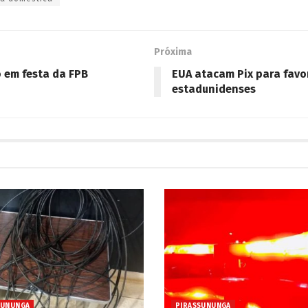
Próxima
o em festa da FPB
EUA atacam Pix para fav
estadunidenses
SUNUNGA
PIRASSUNUNGA