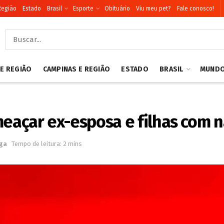
Região
Estado
Brasil
Esporte
Obituário
Viu meu pet?
Fale conosco!
 E REGIÃO
CAMPINAS E REGIÃO
ESTADO
BRASIL
MUND
açar ex-esposa e filhas com 
ga
Tempo de leitura: 2 mins