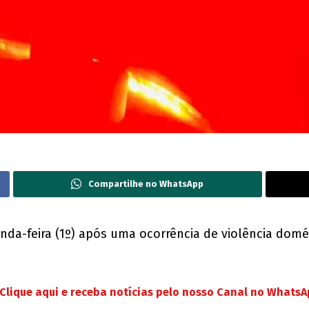
Compartilhe no WhatsApp
a-feira (1º) após uma ocorrência de violência domés
Clique aqui e receba notícias pelo nosso Canal no Whats