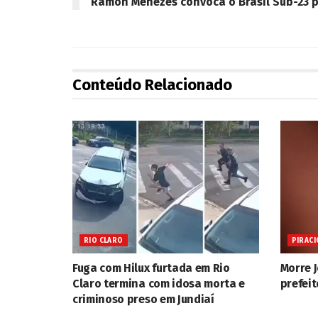
Ramon Menezes convoca o Brasil Sub-23 
Conteúdo Relacionado
RIO CLARO
PIRACI
Fuga com Hilux furtada em Rio
Morre 
Claro termina com idosa morta e
prefeit
criminoso preso em Jundiaí