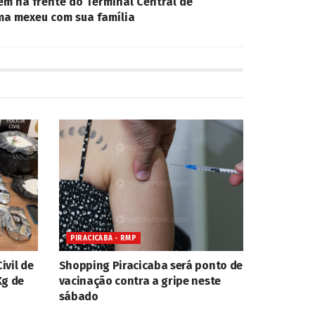
m na frente do Terminal Central de
ima mexeu com sua família
PIRACICABA - RMP
ivil de
Shopping Piracicaba será ponto de
Kg de
vacinação contra a gripe neste
sábado