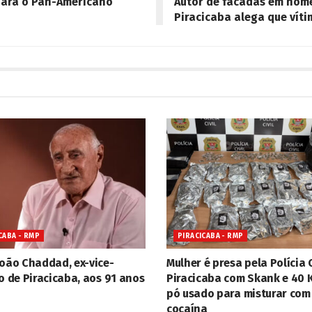
para o Pan-Americano
Autor de facadas em home
Piracicaba alega que vít
CABA - RMP
PIRACICABA - RMP
João Chaddad, ex-vice-
Mulher é presa pela Polícia C
o de Piracicaba, aos 91 anos
Piracicaba com Skank e 40 
pó usado para misturar com
cocaína