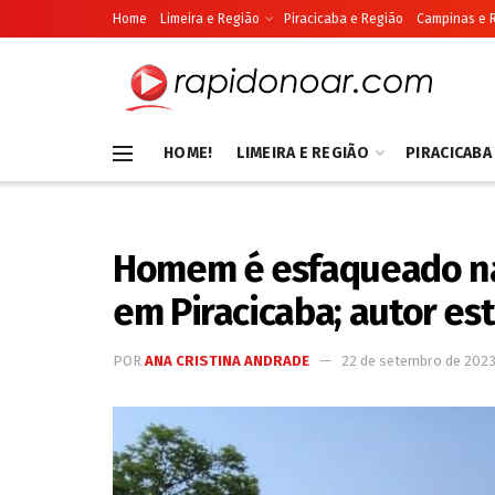
Home
Limeira e Região
Piracicaba e Região
Campinas e 
HOME!
LIMEIRA E REGIÃO
PIRACICABA
Homem é esfaqueado na t
em Piracicaba; autor es
POR
ANA CRISTINA ANDRADE
22 de setembro de 202