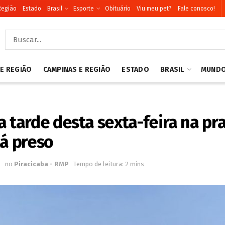
Região
Estado
Brasil
Esporte
Obituário
Viu meu pet?
Fale conosco!
 E REGIÃO
CAMPINAS E REGIÃO
ESTADO
BRASIL
MUND
arde desta sexta-feira na pra
tá preso
3
no
Piracicaba - RMP
Tempo de leitura: 2 mins