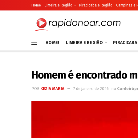
Home
Limeira e Região
Piracicaba e Região
Campinas e 
HOME!
LIMEIRA E REGIÃO
PIRACICABA
Homem é encontrado mor
POR
KEZIA MARIA
7 de janeiro de 2026
no
Cordeirópo