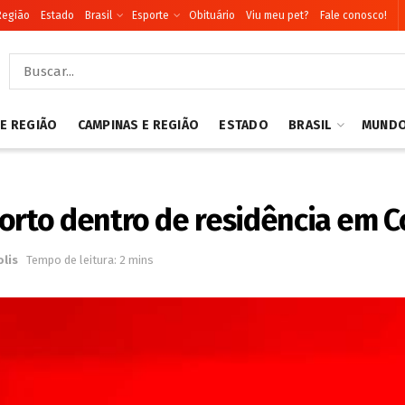
Região
Estado
Brasil
Esporte
Obituário
Viu meu pet?
Fale conosco!
 E REGIÃO
CAMPINAS E REGIÃO
ESTADO
BRASIL
MUND
to dentro de residência em Co
lis
Tempo de leitura: 2 mins