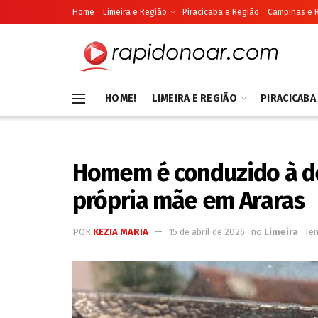
Home
Limeira e Região
Piracicaba e Região
Campinas e 
HOME!
LIMEIRA E REGIÃO
PIRACICABA
Homem é conduzido à de
própria mãe em Araras
POR
KEZIA MARIA
15 de abril de 2026
no
Limeira
Tem