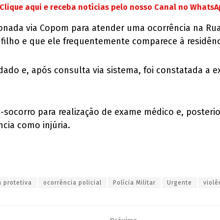
Clique aqui e receba notícias pelo nosso Canal no Whats
cionada via Copom para atender uma ocorrência na Rua 
o filho e que ele frequentemente comparece à residên
dado e, após consulta via sistema, foi constatada a ex
socorro para realização de exame médico e, posterio
cia como injúria.
 protetiva
ocorrência policial
Polícia Militar
Urgente
violê