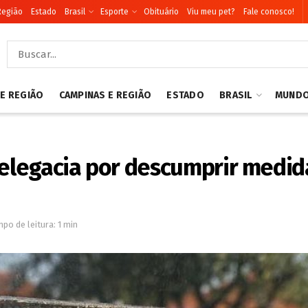
Região
Estado
Brasil
Esporte
Obituário
Viu meu pet?
Fale conosco!
 E REGIÃO
CAMPINAS E REGIÃO
ESTADO
BRASIL
MUND
legacia por descumprir medida
po de leitura: 1 min