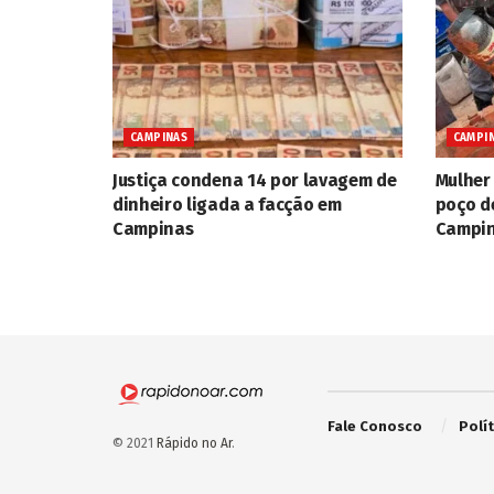
CAMPINAS
CAMPI
Justiça condena 14 por lavagem de
Mulher
dinheiro ligada a facção em
poço d
Campinas
Campi
Fale Conosco
Polí
© 2021
Rápido no Ar
.