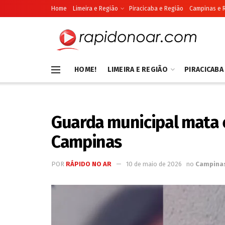
Home
Limeira e Região
Piracicaba e Região
Campinas e 
HOME!
LIMEIRA E REGIÃO
PIRACICABA
Guarda municipal mata 
Campinas
POR
RÁPIDO NO AR
10 de maio de 2026
no
Campina