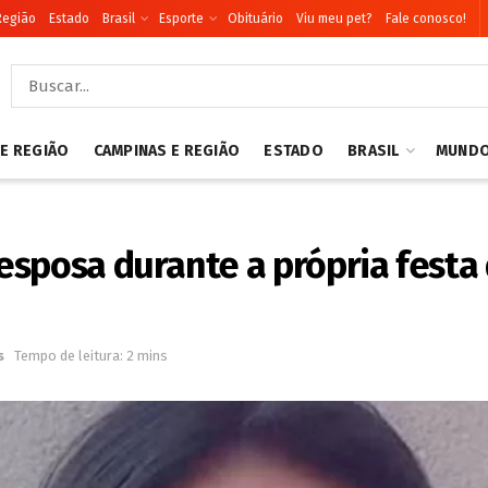
Região
Estado
Brasil
Esporte
Obituário
Viu meu pet?
Fale conosco!
 E REGIÃO
CAMPINAS E REGIÃO
ESTADO
BRASIL
MUND
esposa durante a própria fest
s
Tempo de leitura: 2 mins