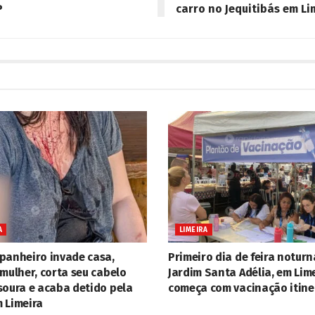
P
carro no Jequitibás em Li
A
LIMEIRA
panheiro invade casa,
Primeiro dia de feira noturn
mulher, corta seu cabelo
Jardim Santa Adélia, em Lime
soura e acaba detido pela
começa com vacinação itine
 Limeira