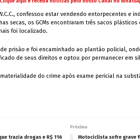
Clique aqui e receba notícias pelo nosso Canal no Whats
de W.C.C., confessou estar vendendo entorpecentes e i
as secas, os GCMs encontraram três sacos plásticos c
ais foi localizado.
 de prisão e foi encaminhado ao plantão policial, on
tificado de seus direitos e optou por permanecer em si
a materialidade do crime após exame pericial na sub
Próxima
que trazia drogas e R$ 116
Motociclista sofre grave 