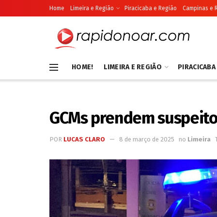
Home
Limeira e Região
Piracicaba e Região
Campinas e 
HOME!
LIMEIRA E REGIÃO
PIRACICABA
GCMs prendem suspeito d
POR
LUCAS CLARO
8 de março de 2025
no
Limeira