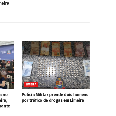
meira
LIMEIRA
a no
Polícia Militar prende dois homens
ira,
por tráfico de drogas em Limeira
rante