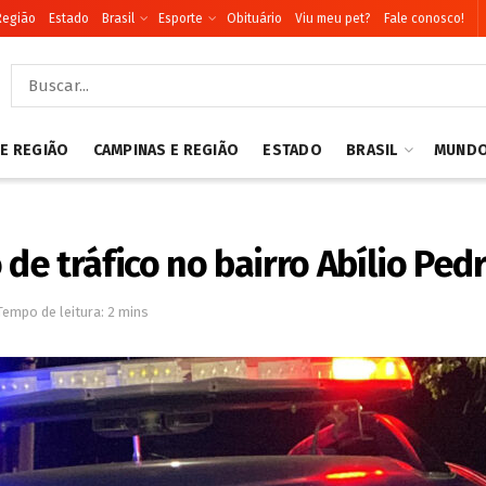
Região
Estado
Brasil
Esporte
Obituário
Viu meu pet?
Fale conosco!
 E REGIÃO
CAMPINAS E REGIÃO
ESTADO
BRASIL
MUND
e tráfico no bairro Abílio Pedr
Tempo de leitura: 2 mins