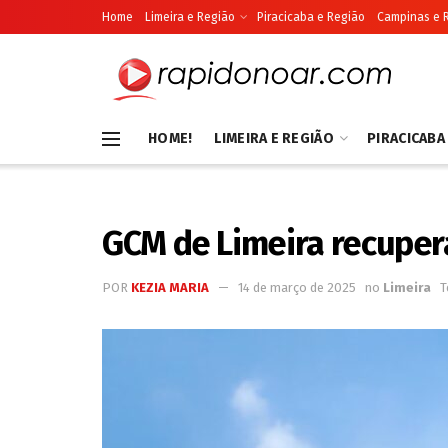
Home
Limeira e Região
Piracicaba e Região
Campinas e 
HOME!
LIMEIRA E REGIÃO
PIRACICABA
GCM de Limeira recuper
POR
KEZIA MARIA
14 de março de 2025
no
Limeira
T