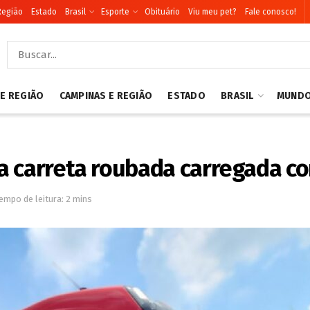
Região
Estado
Brasil
Esporte
Obituário
Viu meu pet?
Fale conosco!
 E REGIÃO
CAMPINAS E REGIÃO
ESTADO
BRASIL
MUND
a carreta roubada carregada co
empo de leitura: 2 mins