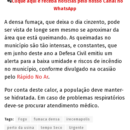
📲
Clique aqui e receba notícias pelo nosso Canal no
WhatsApp
A densa fumaça, que deixa o dia cinzento, pode
ser vista de longe sem mesmo se aproximar da
área que está queimando. As queimadas no
município são tão intensas, e constantes, que
em junho deste ano a Defesa Civil emitiu um
alerta para a baixa umidade e riscos de incêndio
no município, conforme divulgado na ocasião
pelo
Rápido No Ar
.
Por conta deste calor, a população deve manter-
se hidratada. Em caso de problemas respiratórios
deve-se procurar atendimento médico.
Tags:
Fogo
fumaca densa
irecemapolis
perto da usina
tempo Seco
Urgente