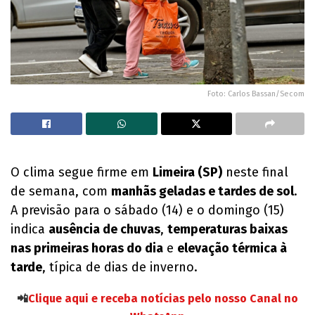
Foto: Carlos Bassan/Secom
O clima segue firme em
Limeira (SP)
neste final
de semana, com
manhãs geladas e tardes de sol
.
A previsão para o sábado (14) e o domingo (15)
indica
ausência de chuvas
,
temperaturas baixas
nas primeiras horas do dia
e
elevação térmica à
tarde
, típica de dias de inverno.
📲
Clique aqui e receba notícias pelo nosso Canal no