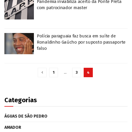
Pandemia inviabiliza acerto da Ponte Preta
com patrocinador master
Polícia paraguaia faz busca em suíte de
Ronaldinho Gaúcho por suposto passaporte
falso
1
…
3
4
Categorias
ÁGUAS DE SÃO PEDRO
AMADOR