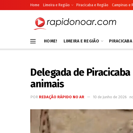
Home
Limeira e Região
Piracicaba e Região
Campinas e 
HOME!
LIMEIRA E REGIÃO
PIRACICABA
Delegada de Piracicaba 
animais
POR
REDAÇÃO RÁPIDO NO AR
10 de junho de 2026
n