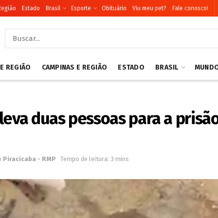
Região
Estado
Brasil
Esporte
Obituário
Viu meu pet?
Fale conosco!
 E REGIÃO
CAMPINAS E REGIÃO
ESTADO
BRASIL
MUND
leva duas pessoas para a prisã
o
Piracicaba - RMP
Tempo de leitura: 3 mins