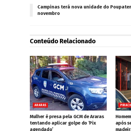
Campinas terá nova unidade do Poupatem
novembro
Conteúdo Relacionado
ARARAS
PIRACI
Mulher é presa pela GCM de Araras
Homem 
tentando aplicar golpe do ‘Pix
após s
agendado’
madeir