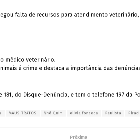
legou falta de recursos para atendimento veterinário, 
 médico veterinário.
a animais é crime e destaca a importância das denúnci
181, do Disque-Denúncia, e tem o telefone 197 da Polí
s
MAUS-TRATOS
Nhô Quim
olivia fonseca
Paulista
Pirac
Próxima