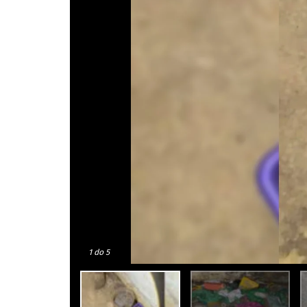
1
do 5