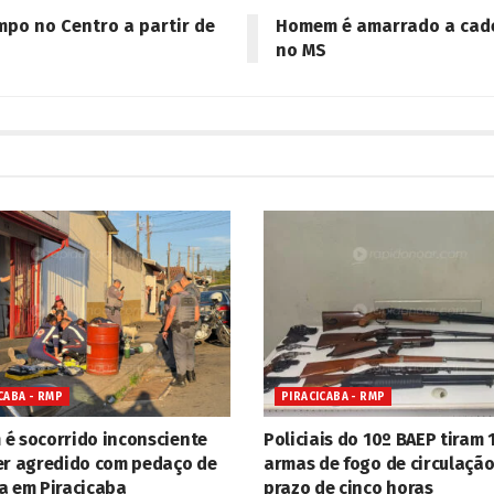
po no Centro a partir de
Homem é amarrado a cadei
no MS
CABA - RMP
PIRACICABA - RMP
é socorrido inconsciente
Policiais do 10º BAEP tiram 
er agredido com pedaço de
armas de fogo de circulaçã
a em Piracicaba
prazo de cinco horas