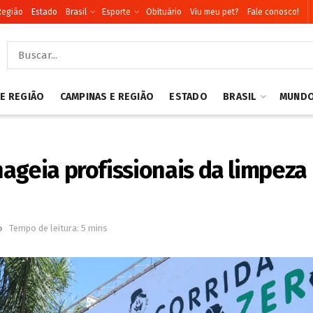
Região
Estado
Brasil
Esporte
Obituário
Viu meu pet?
Fale conosco!
 E REGIÃO
CAMPINAS E REGIÃO
ESTADO
BRASIL
MUND
nageia profissionais da limpez
o
Tempo de leitura: 5 mins