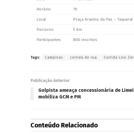
Horário
7h
Local
Praça Arautos da Paz – Taquaral
Percurso
5 km
Participantes
800 inscritos
Tags:
Campinas
corrida de rua
Corrida Lixo Ze
Publicação Anterior
Golpista ameaça concessionária de Limeir
mobiliza GCM e PM
Conteúdo Relacionado