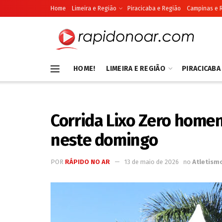
Home
Limeira e Região
Piracicaba e Região
Campinas e 
HOME!
LIMEIRA E REGIÃO
PIRACICABA
Corrida Lixo Zero home
neste domingo
POR
RÁPIDO NO AR
13 de maio de 2026
no
Atletism