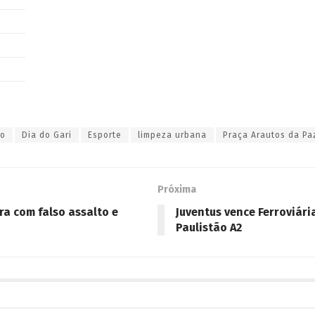
ro
Dia do Gari
Esporte
limpeza urbana
Praça Arautos da Pa
Próxima
a com falso assalto e
Juventus vence Ferroviári
Paulistão A2