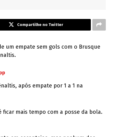
Compartilhe no Twitter
ois de um empate sem gols com o Brusque
naltis.
App
naltis, após empate por 1 a 1 na
é ficar mais tempo com a posse da bola.