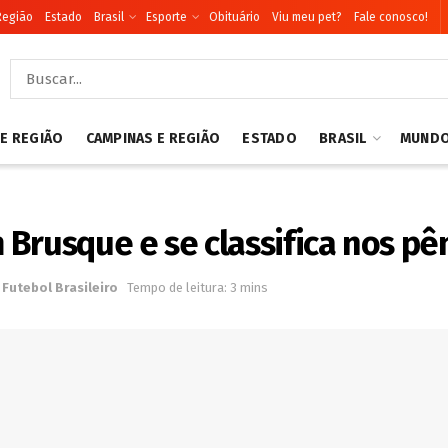
Região
Estado
Brasil
Esporte
Obituário
Viu meu pet?
Fale conosco!
 E REGIÃO
CAMPINAS E REGIÃO
ESTADO
BRASIL
MUND
Brusque e se classifica nos pên
Futebol Brasileiro
Tempo de leitura: 3 mins