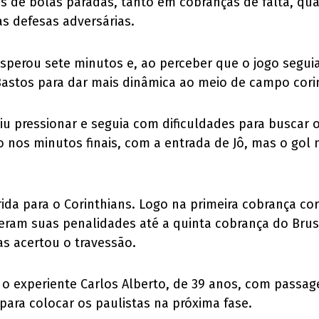
vés de bolas paradas, tanto em cobranças de falta, 
s defesas adversárias.
e esperou sete minutos e, ao perceber que o jogo segu
 Bastos para dar mais dinâmica ao meio de campo cori
 pressionar e seguia com dificuldades para buscar o g
 nos minutos finais, com a entrada de Jô, mas o gol 
ida para o Corinthians. Logo na primeira cobrança cor
eram suas penalidades até a quinta cobrança do Brus
as acertou o travessão.
o experiente Carlos Alberto, de 39 anos, com passag
para colocar os paulistas na próxima fase.