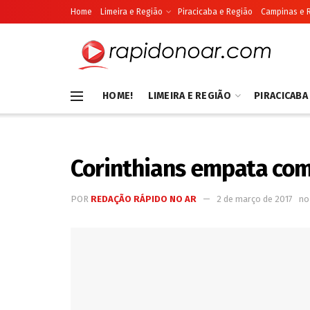
Home
Limeira e Região
Piracicaba e Região
Campinas e 
HOME!
LIMEIRA E REGIÃO
PIRACICABA
Corinthians empata com 
POR
REDAÇÃO RÁPIDO NO AR
2 de março de 2017
no