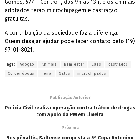
Gomes, 577 – Centro -, das 9h às 13h, e os animais
adotados terão microchipagem e castração
gratuitas.
A contribuição da sociedade faz a diferença.
Quem desejar ajudar pode fazer contato pelo (19)
97101-8021.
Tags:
Adoção
Animais
Bem-estar
Cães
castrados
Cordeirópolis
Feira
Gatos
microchipados
Publicação Anterior
Polícia Civil realiza operação contra tráfico de drogas
com apoio da PM em Limeira
Próxima
Nos pênaltis, Saltense conquista a 5ª Copa Antonino