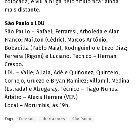
colocada, e viu a briga pelo título ficar ainda
mais distante.
São Paulo x LDU
São Paulo – Rafael; Ferraresi, Arboleda e Alan
Franco; Maílton (Cédric), Marcos Antônio,
Bobadilla (Pablo Maia), Rodriguinho e Enzo Díaz;
Ferreira (Rigoni) e Luciano. Técnico – Hernán
Crespo.
LDU – Valle; Allala, Adé e Quiñonez; Quintero,
Cornejo, Gruezo e Bryan Ramirez; Villamil, Medina
(Estrada) e Alzugaray. Técnico – Tiago Nunes.
Árbitro – Alexis Herrera (VEN)
Local – Morumbis, às 19h.
Tags:
Futebol
Libertadores
São Paulo