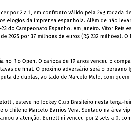
er por 2 a 1, em confronto válido pela 24ª rodada de
ersos elogios da imprensa espanhola. Além de não lev
b-23 do Campeonato Espanhol em janeiro. Vitor Reis 
de 2025 por 37 milhões de euros (R$ 232 milhões). O 
ria no Rio Open. O carioca de 19 anos venceu o compat
oitavas de final. O próximo adversário será o peruano 
sputa de duplas, ao lado de Marcelo Melo, com quem
celotti, esteve no Jockey Club Brasileiro nesta terça-
, e o chileno Marcelo Barrios Vera. Sentado na área vi
ou a atenção. Berrettini venceu por 2 sets a 0, com p