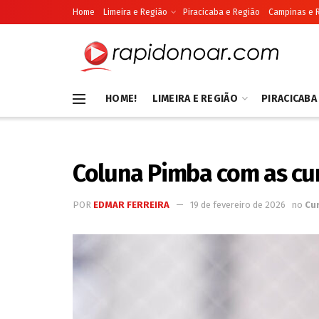
Home
Limeira e Região
Piracicaba e Região
Campinas e 
HOME!
LIMEIRA E REGIÃO
PIRACICABA
Coluna Pimba com as cu
POR
EDMAR FERREIRA
19 de fevereiro de 2026
no
Cu