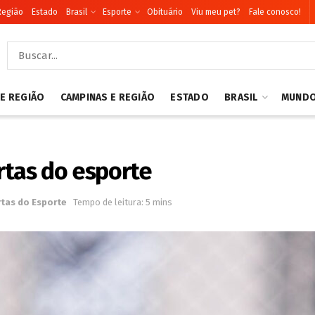
Região
Estado
Brasil
Esporte
Obituário
Viu meu pet?
Fale conosco!
 E REGIÃO
CAMPINAS E REGIÃO
ESTADO
BRASIL
MUND
rtas do esporte
rtas do Esporte
Tempo de leitura: 5 mins