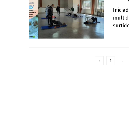
Inicia
multid
surtido
1
…