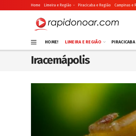
Home
Limeira e Região
Piracicaba e Região
Campinas e 
HOME!
LIMEIRA E REGIÃO
PIRACICABA
Iracemápolis