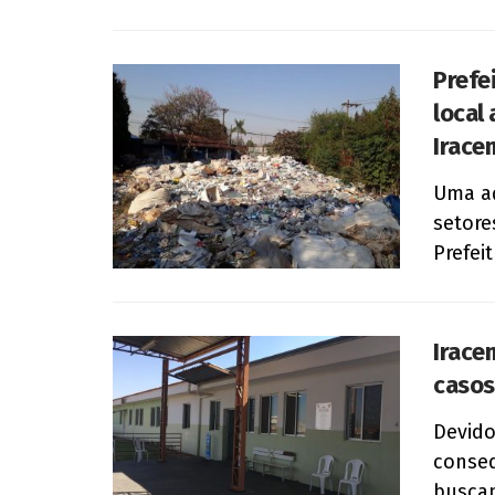
Prefe
local
Irace
Uma aç
setore
Prefei
Irace
casos
Devido
conse
buscam