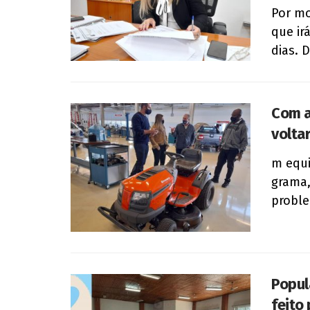
Por mo
que ir
dias. D
Com a
volta
m equi
grama,
proble
Popul
feito