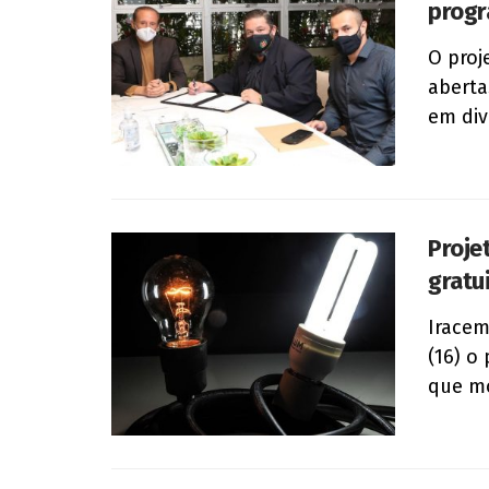
progr
O proj
aberta
em div
Proje
gratu
Iracem
(16) o 
que mo