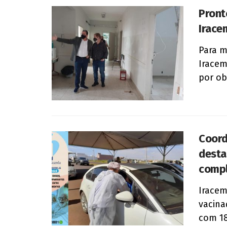
Pront
Irace
Para m
Iracem
por ob
Coord
desta
compl
Iracem
vacina
com 18