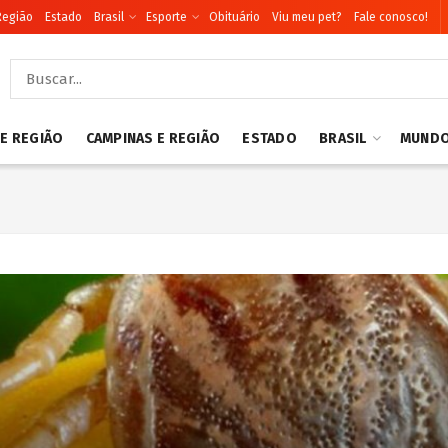
Região
Estado
Brasil
Esporte
Obituário
Viu meu pet?
Fale conosco!
 E REGIÃO
CAMPINAS E REGIÃO
ESTADO
BRASIL
MUND