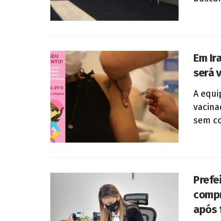
Em Ir
será 
A equi
vacina
sem co
Prefe
compr
após 