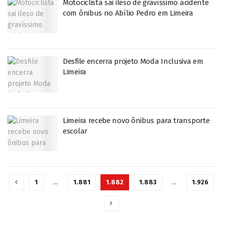
Motociclista sai ileso de gravíssimo acidente
com ônibus no Abílio Pedro em Limeira
Desfile encerra projeto Moda Inclusiva em
Limeira
Limeira recebe novo ônibus para transporte
escolar
1
…
1.881
1.882
1.883
…
1.926