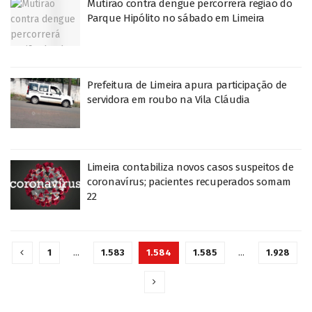
Mutirão contra dengue percorrerá região do
Parque Hipólito no sábado em Limeira
Prefeitura de Limeira apura participação de
servidora em roubo na Vila Cláudia
Limeira contabiliza novos casos suspeitos de
coronavírus; pacientes recuperados somam
22
1
…
1.583
1.584
1.585
…
1.928